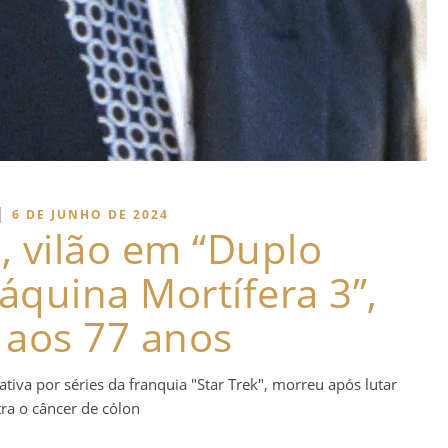
|
6 DE JUNHO DE 2024
, vilão em “Duplo
áquina Mortífera 3”,
 aos 77 anos
iva por séries da franquia "Star Trek", morreu após lutar
ra o câncer de cólon