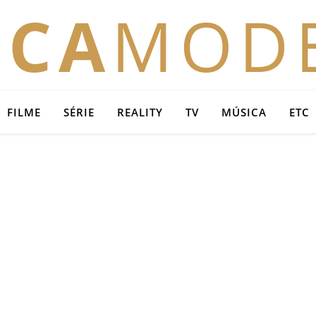
OCA
MOD
FILME
SÉRIE
REALITY
TV
MÚSICA
ETC