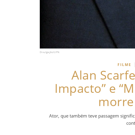
Divulgação/UPN
FILME
Alan Scarfe
Impacto” e “M
morre
Ator, que também teve passagem significat
cont