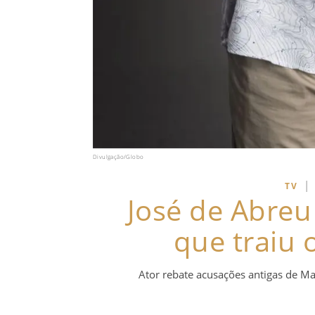
Divulgação/Globo
|
TV
José de Abreu
que traiu 
Ator rebate acusações antigas de Mar