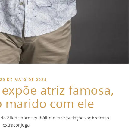
29 DE MAIO DE 2024
 expõe atriz famosa,
o marido com ele
ia Zilda sobre seu hálito e faz revelações sobre caso
extraconjugal