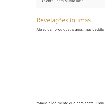
3
Sobrou para Murilo Rosa
Revelações íntimas
Abreu demorou quatro anos, mas decidiu r
“Maria Zilda mente que nem sente. Traiu