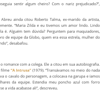
nseguia sentir algum cheiro? Com o nariz prejudicado?”,
 Abreu ainda citou Roberto Talma, ex-marido da artista,
temente. “Maria Zilda e eu tivemos um amor lindo. Lindo
ela é. Alguém tem dúvida? Perguntem para maquiadores,
bro de equipe da Globo, quem era essa estrela, mulher do
undo”, desabafou.
o romance com a colega. Ele a citou em sua autobiografia.
o filme
“A Intrusa”
(1979). “Transávamos no meio do nada
va o cavalo do personagem, a colocava na garupa e íamos
lhares da equipe. Estendia meu poncho azul com forro
 a vida acabasse ali”, descreveu.