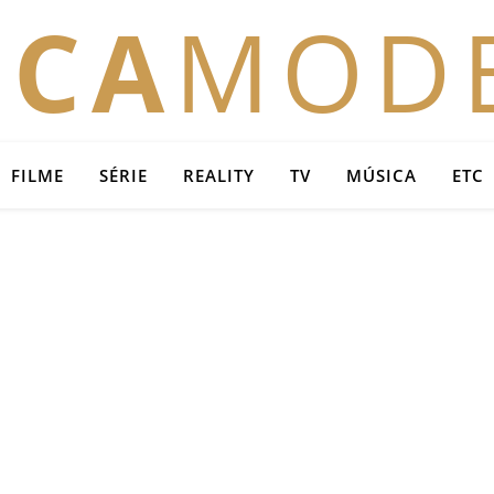
OCA
MOD
FILME
SÉRIE
REALITY
TV
MÚSICA
ETC