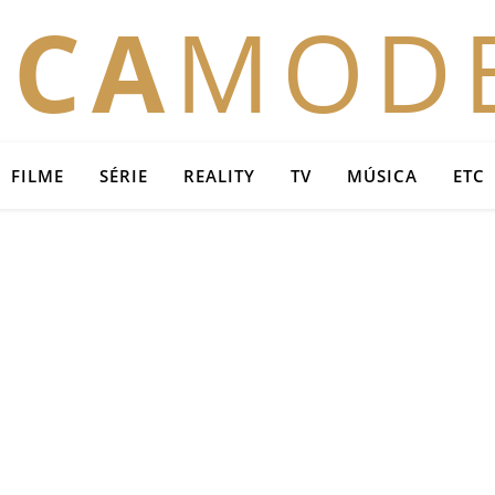
OCA
MOD
FILME
SÉRIE
REALITY
TV
MÚSICA
ETC