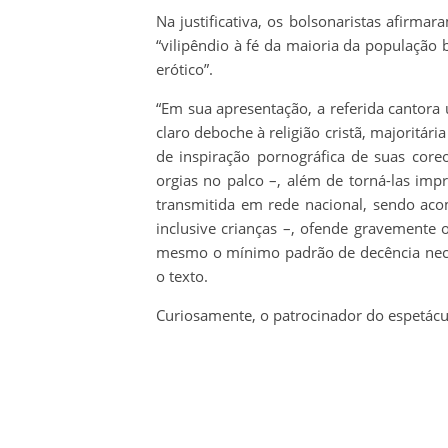
Na justificativa, os bolsonaristas afirm
“vilipêndio à fé da maioria da população b
erótico”.
“Em sua apresentação, a referida cantora 
claro deboche à religião cristã, majoritári
de inspiração pornográfica de suas core
orgias no palco –, além de torná-las imp
transmitida em rede nacional, sendo aco
inclusive crianças –, ofende gravemente o
mesmo o mínimo padrão de decência nece
o texto.
Curiosamente, o patrocinador do espetácu