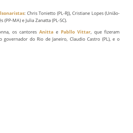
lsonaristas
: Chris Tonietto (PL-RJ), Cristiane Lopes (União-
ês (PP-MA) e Julia Zanatta (PL-SC).
onna, os cantores
Anitta
e
Pabllo Vittar
, que fizeram
o governador do Rio de Janeiro, Claudio Castro (PL), e o