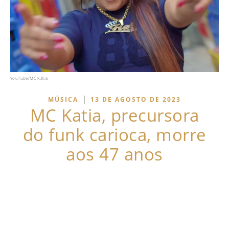
YouTube/MC Kátia
|
MÚSICA
13 DE AGOSTO DE 2023
MC Katia, precursora
do funk carioca, morre
aos 47 anos