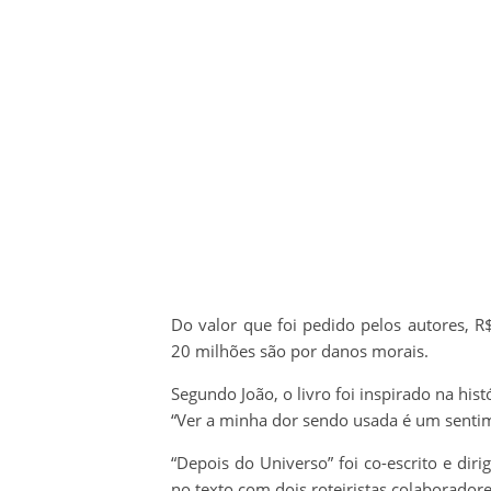
Do valor que foi pedido pelos autores, 
20 milhões são por danos morais.
Segundo João, o livro foi inspirado na his
“Ver a minha dor sendo usada é um sentime
“Depois do Universo” foi co-escrito e diri
no texto com dois roteiristas colaborador