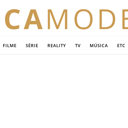
OCA
MOD
FILME
SÉRIE
REALITY
TV
MÚSICA
ETC