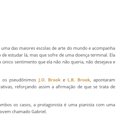
 em uma das maiores escolas de arte do mundo e acompanha
 de estudar lá, mas que sofre de uma doença terminal. Ela
o único sentimento que ela não não queria, não desejava e
om os pseudônimos
J.O. Brook
e
L.B. Brook
, apontaram
rativas, reforçando assim a afirmação de que se trata de
ambos os casos, a protagonista é uma pianista com uma
jovem chamado Gabriel.