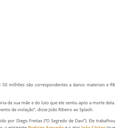
R$ 50 milhões são correspondentes a danos materiais e R$
tória da sua mãe e do luto que ele sentiu após a morte dela.
nto de violação”, disse João Ribeiro ao Splash.
gido por Diego Freitas (“O Segredo de Davi”). Ele trabalhou
es: o estreante
Rodrigo Azevedo
e o ator
João Côrtes
(que