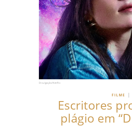
Divulgação/Netflix
|
FILME
Escritores pr
plágio em “D