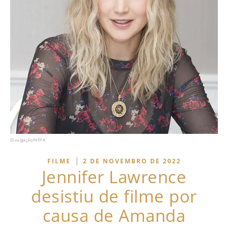
Divulgação/HFPA
|
FILME
2 DE NOVEMBRO DE 2022
Jennifer Lawrence
desistiu de filme por
causa de Amanda