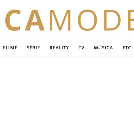
OCA
MOD
FILME
SÉRIE
REALITY
TV
MÚSICA
ETC