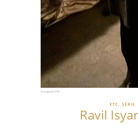
Divulgação/ABC
,
ETC
SÉRIE
Ravil Isy