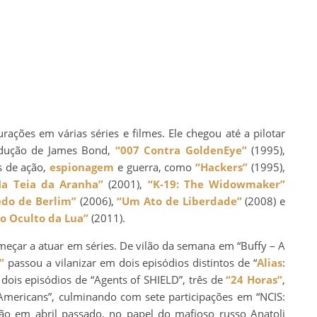
rações em várias séries e filmes. Ele chegou até a pilotar
odução de James Bond,
“007 Contra GoldenEye”
(1995),
rs de ação,
espionagem
e guerra, como
“Hackers”
(1995),
Na Teia da Aranha”
(2001),
“K-19: The Widowmaker”
edo de Berlim”
(2006),
“Um Ato de Liberdade”
(2008) e
o Oculto da Lua”
(2011).
meçar a atuar em séries. De vilão da semana em “Buffy – A
”
passou a vilanizar em dois episódios distintos de “
Alias
:
is episódios de “Agents of SHIELD”, três de
“24 Horas”
,
Americans”, culminando com sete participações em “NCIS:
ção em abril passado, no papel do mafioso russo Anatoli