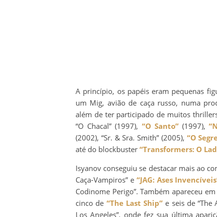
A princípio, os papéis eram pequenas figu
um Mig, avião de caça russo, numa pr
além de ter participado de muitos thrille
“O Chacal” (1997),
“O Santo”
(1997),
“
(2002), “Sr. & Sra. Smith” (2005),
“O Segr
até do blockbuster
“Transformers: O Lad
Isyanov conseguiu se destacar mais ao co
Caça-Vampiros” e
“JAG: Ases Invencíveis
Codinome Perigo”. Também apareceu em do
cinco de
“The Last Ship”
e seis de “The 
Los Angeles”, onde fez sua última apari