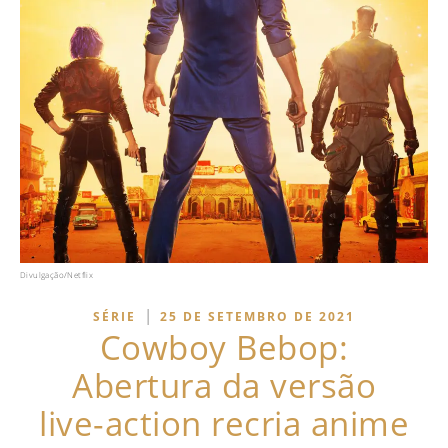
Divulgação/Netflix
|
SÉRIE
25 DE SETEMBRO DE 2021
Cowboy Bebop:
Abertura da versão
live-action recria anime