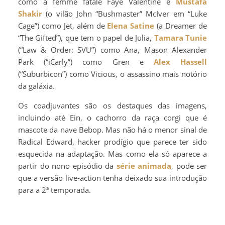
como a femme fatale Faye Valentine e
Mustafa
Shakir
(o vilão John “Bushmaster” McIver em “Luke
Cage”) como Jet, além de
Elena Satine
(a Dreamer de
“The Gifted”), que tem o papel de Julia,
Tamara Tunie
(“Law & Order: SVU”) como Ana, Mason Alexander
Park (“iCarly”) como Gren e
Alex Hassell
(“Suburbicon”) como Vicious, o assassino mais notório
da galáxia.
Os coadjuvantes são os destaques das imagens,
incluindo até Ein, o cachorro da raça corgi que é
mascote da nave Bebop. Mas não há o menor sinal de
Radical Edward, hacker prodígio que parece ter sido
esquecida na adaptação. Mas como ela só aparece a
partir do nono episódio da
série animada
, pode ser
que a versão live-action tenha deixado sua introdução
para a 2ª temporada.