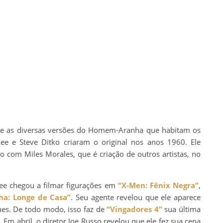
e as diversas versões do Homem-Aranha que habitam os
e e Steve Ditko criaram o original nos anos 1960. Ele
do com Miles Morales, que é criação de outros artistas, no
ee chegou a filmar figurações em
“X-Men: Fênix Negra”
,
a: Longe de Casa”
. Seu agente revelou que ele aparece
hes. De todo modo, isso faz de
“Vingadores 4”
sua última
Em abril, o diretor Joe Russo revelou que ele fez sua cena