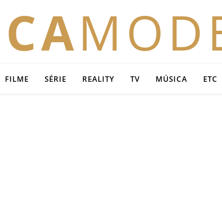
OCA
MOD
FILME
SÉRIE
REALITY
TV
MÚSICA
ETC