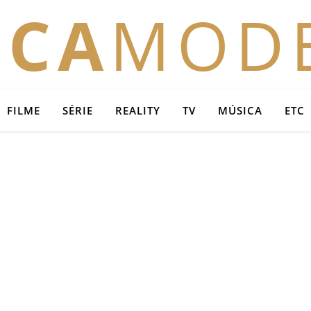
OCA
MOD
FILME
SÉRIE
REALITY
TV
MÚSICA
ETC