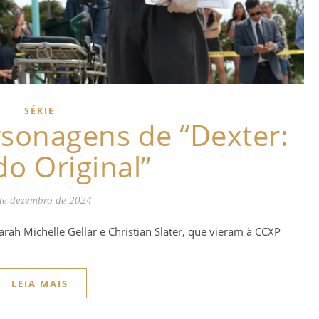
SÉRIE
sonagens de “Dexter:
o Original”
de dezembro de 2024
arah Michelle Gellar e Christian Slater, que vieram à CCXP
LEIA MAIS