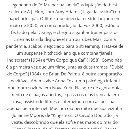
legendado de “A Mulher na Janela”, adaptação do best-
seller de A.J. Finn, com Amy Adams (“Liga da Justiça”) no
papel principal. O filme, que deveria ter sido lançado em
maio de 2020, era uma produção da Fox 2000, estúdio
fechado pela Disney, e chegou a ganhar trailer para os
cinemas (ainda disponível no YouTube). Mas, com a
pandemia, acabou negociado para o streaming. Trata-se de
um suspense hitchcockiano que combina “Janela
Indiscreta” (1954) e “Um Corpo que Cai” (1958). Como não
é a primeira vez que um filme junta as duas tramas, “Dublê
de Corpo” (1984), de Brian De Palma, é outra comparação
inevitável. Adams vive Anna Fox, uma psicóloga infantil
que mora sozinha em Nova York. Ela sofre de agorafobia,
medo de espaços abertos, e passa os dias trancada em
casa, assistindo filmes e interagindo com as pessoas
apenas pela internet. Mas um dia permite que sua vizinha
(Julianne Moore, de “Kingsman: O Círculo Dourado”) a
visite, descobrindo que ela sofre nas mãos do marido
(Gary Oldman, de “O Destino de uma Nação”). Pouco