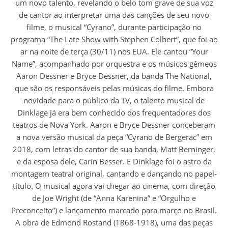
um novo talento, revelando o belo tom grave de sua voz
de cantor ao interpretar uma das canções de seu novo
filme, o musical “Cyrano”, durante participação no
programa “The Late Show with Stephen Colbert”, que foi ao
ar na noite de terça (30/11) nos EUA. Ele cantou “Your
Name”, acompanhado por orquestra e os músicos gêmeos
Aaron Dessner e Bryce Dessner, da banda The National,
que são os responsáveis pelas músicas do filme. Embora
novidade para o público da TV, o talento musical de
Dinklage já era bem conhecido dos frequentadores dos
teatros de Nova York. Aaron e Bryce Dessner conceberam
a nova versão musical da peça “Cyrano de Bergerac” em
2018, com letras do cantor de sua banda, Matt Berninger,
e da esposa dele, Carin Besser. E Dinklage foi o astro da
montagem teatral original, cantando e dançando no papel-
título. O musical agora vai chegar ao cinema, com direção
de Joe Wright (de “Anna Karenina” e “Orgulho e
Preconceito”) e lançamento marcado para março no Brasil.
A obra de Edmond Rostand (1868-1918), uma das peças