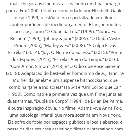
mais chegar aos cinemas, assinalando um final amargo
para a Fox 2000. Criado e comandado por Elizabeth Gabler
desde 1999, o estúdio era especializado em filmes
contemporâneos de médio orçamento. E lançou muitos
sucessos, como “O Clube da Luta” (1999), “Nunca Fui
Beijada” (1999), “Johnny & June” (2005), “O Diabo Veste
Prada” (2006), “Marley & Eu” (2008), “A Culpa É Das
Estrelas” (2014), “Joy: O Nome do Sucesso” (2015), “Ponte
dos Espiões” (2015), “Estrelas Além do Tempo” (2016),
“Com Amor, Simon” (2018) e “O Ódio que Você Semeia”
(2018). Adaptação do best-seller homônimo de A.J. Finn, “A
Mulher da Janela” é um suspense hitchcockiano, que
combina “Janela Indiscreta” (1954) e “Um Corpo que Cai”
(1958). Como não é a primeira vez que um filme junta as
duas tramas, “Dublê de Corpo” (1984), de Brian De Palma,
é outra inspiração óbvia. No filme, Adams vive Anna Fox,
uma psicóloga infantil que mora sozinha em Nova York.
Ela sofre de fobia por espaços públicos e locais abertos, e
passa os dias em casa assistindo filmes e interagindo com