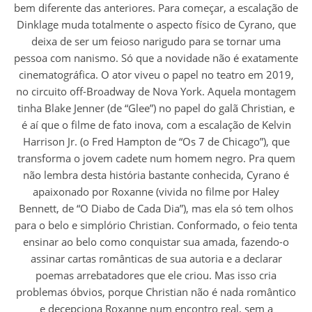
bem diferente das anteriores. Para começar, a escalação de
Dinklage muda totalmente o aspecto físico de Cyrano, que
deixa de ser um feioso narigudo para se tornar uma
pessoa com nanismo. Só que a novidade não é exatamente
cinematográfica. O ator viveu o papel no teatro em 2019,
no circuito off-Broadway de Nova York. Aquela montagem
tinha Blake Jenner (de “Glee”) no papel do galã Christian, e
é aí que o filme de fato inova, com a escalação de Kelvin
Harrison Jr. (o Fred Hampton de “Os 7 de Chicago”), que
transforma o jovem cadete num homem negro. Pra quem
não lembra desta história bastante conhecida, Cyrano é
apaixonado por Roxanne (vivida no filme por Haley
Bennett, de “O Diabo de Cada Dia”), mas ela só tem olhos
para o belo e simplório Christian. Conformado, o feio tenta
ensinar ao belo como conquistar sua amada, fazendo-o
assinar cartas românticas de sua autoria e a declarar
poemas arrebatadores que ele criou. Mas isso cria
problemas óbvios, porque Christian não é nada romântico
e decepciona Roxanne num encontro real, sem a