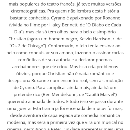
mais populares do teatro francês, já teve muitas versões
cinematográficas. Pra quem não lembra desta história
bastante conhecida, Cyrano é apaixonado por Roxanne
(vivida no filme por Haley Bennett, de “O Diabo de Cada
Dia”), mas ela só tem olhos para o belo e simplório
Christian (agora um homem negro, Kelvin Harrison Jr. de
“Os 7 de Chicago”). Conformado, o feio tenta ensinar ao
belo como conquistar sua amada, fazendo-o assinar cartas
românticas de sua autoria e a declarar poemas
arrebatadores que ele criou. Mas isso cria problemas
óbvios, porque Christian não é nada romântico e
decepciona Roxanne num encontro real, sem a simulação
de Cyrano. Para complicar ainda mais, ainda há um
pretende rico (Ben Mendelsohn, de “Capitã Marvel”)
querendo a amada de todos. E tudo isso se passa durante
uma guerra. Esta trama já foi encenada de muitas formas,
desde aventura de capa espada até comédia romântica
moderna, mas será a primeira vez que vira um musical no
cinema, permitindo a Peter Dinklage apresentar mais uma