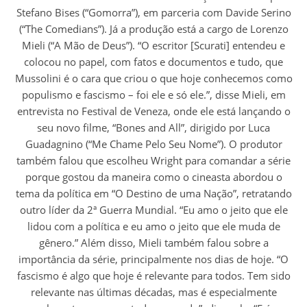
Stefano Bises (“Gomorra”), em parceria com Davide Serino
(“The Comedians”). Já a produção está a cargo de Lorenzo
Mieli (“A Mão de Deus”). “O escritor [Scurati] entendeu e
colocou no papel, com fatos e documentos e tudo, que
Mussolini é o cara que criou o que hoje conhecemos como
populismo e fascismo – foi ele e só ele.”, disse Mieli, em
entrevista no Festival de Veneza, onde ele está lançando o
seu novo filme, “Bones and All”, dirigido por Luca
Guadagnino (“Me Chame Pelo Seu Nome”). O produtor
também falou que escolheu Wright para comandar a série
porque gostou da maneira como o cineasta abordou o
tema da política em “O Destino de uma Nação”, retratando
outro líder da 2ª Guerra Mundial. “Eu amo o jeito que ele
lidou com a política e eu amo o jeito que ele muda de
gênero.” Além disso, Mieli também falou sobre a
importância da série, principalmente nos dias de hoje. “O
fascismo é algo que hoje é relevante para todos. Tem sido
relevante nas últimas décadas, mas é especialmente