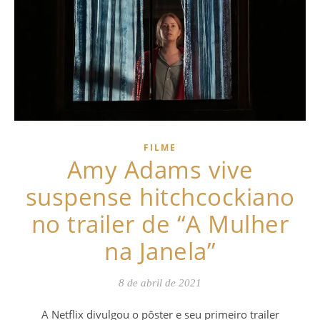
FILME
Amy Adams vive
suspense hitchcockiano
no trailer de “A Mulher
na Janela”
8 de abril de 2021
A Netflix divulgou o pôster e seu primeiro trailer